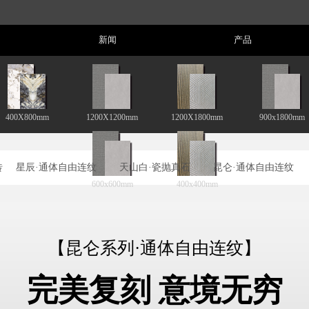
News
Product
新闻
产品
400X800mm
1200X1200mm
1200X1800mm
900x1800mm
砖
星辰·通体自由连纹
天山白·瓷抛真石
昆仑·通体自由连纹
600x600mm
400x400mm
【昆仑系列·通体自由连纹】
完美复刻 意境无穷