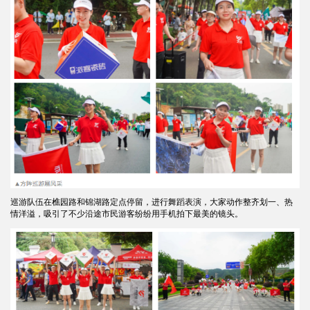
巡游队伍在樵园路和锦湖路定点停留，进行舞蹈表演，大家动作整齐划一、热
情洋溢，吸引了不少沿途市民游客纷纷用手机拍下最美的镜头。