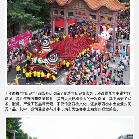
今年西樵“大仙诞”非遗民俗活动除了传统大仙诞集市外，还设置九大主题方阵
巡游，是近年来方阵数量最多，参与人员规模最大的一次巡游，其中涵盖了武
术、醒狮、产业工艺品等元素，不仅传播西樵文化，还展示西樵本土企业的优
秀产品。其中，我司受邀参与其中，为市民游客奉上精彩的视觉盛宴。