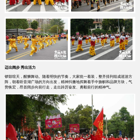
迈出阔步 秀出活力
锣鼓喧天，醒狮舞动。随着明快的节奏，大家统一着装，整齐排列组成巡游方
阵，朝着听音湖广场的方向出发，精神抖擞地挥舞着手中旗帜和品牌方块，气
势恢宏，昂首阔步向前行走，走出踔厉奋发、勇毅前行的精神气。